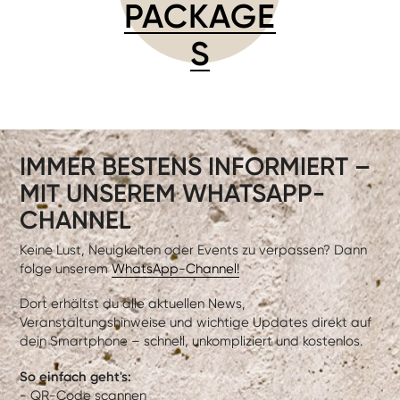
PACKAGE
S
IMMER BESTENS INFORMIERT –
MIT UNSEREM WHATSAPP-
CHANNEL
Keine Lust, Neuigkeiten oder Events zu verpassen? Dann
folge unserem
WhatsApp-Channel!
Dort erhältst du alle aktuellen News,
Veranstaltungshinweise und wichtige Updates direkt auf
dein Smartphone – schnell, unkompliziert und kostenlos.
So einfach geht's:
- QR-Code scannen