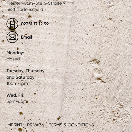
Freiherr-vom-Stein-Straße 9
58511 Lüdenscheid
02351.17 12 99
Email
Monday:
closed
Tuesday, Thursday
and Saturday:
10am-1pm
Wed, Fri:
3pm-6pm
IMPRINT
PRIVACY
TERMS & CONDITIONS