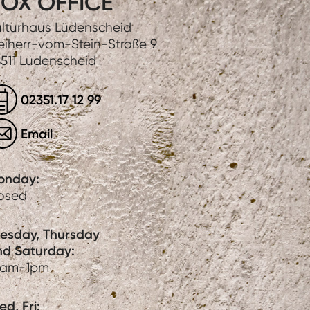
OX OFFICE
lturhaus Lüdenscheid
eiherr-vom-Stein-Straße 9
511 Lüdenscheid
02351.17 12 99
Email
onday:
losed
uesday, Thursday
nd Saturday:
0am-1pm
d, Fri: