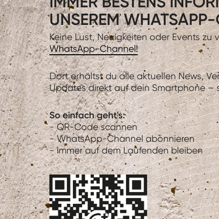
IMMER BESTENS INFORM
UNSEREM WHATSAPP-
Keine Lust, Neuigkeiten oder Events zu
WhatsApp-Channel!
Dort erhältst du alle aktuellen News, V
Updates direkt auf dein Smartphone – sc
So einfach geht's:
- QR-Code scannen
- WhatsApp-Channel abonnieren
- Immer auf dem Laufenden bleiben