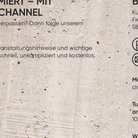
IERT – MIT
B
CHANNEL
Ku
Fr
 verpassen? Dann folge unserem
58
eranstaltungshinweise und wichtige
hnell, unkompliziert und kostenlos.
M
c
T
a
1
We