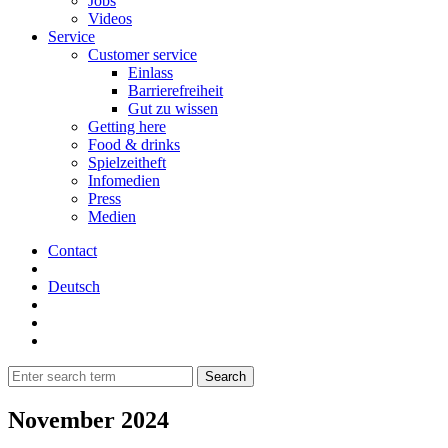
Jobs
Videos
Service
Customer service
Einlass
Barrierefreiheit
Gut zu wissen
Getting here
Food & drinks
Spielzeitheft
Infomedien
Press
Medien
Contact
Deutsch
November 2024