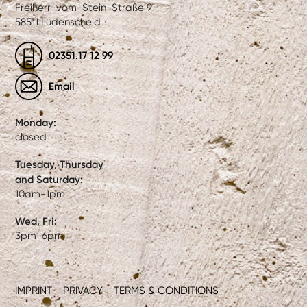
Freiherr-vom-Stein-Straße 9
58511 Lüdenscheid
02351.17 12 99
Email
Monday:
closed
Tuesday, Thursday
and Saturday:
10am-1pm
Wed, Fri:
3pm-6pm
IMPRINT
PRIVACY
TERMS & CONDITIONS