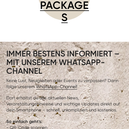
PACKAGE
S
IMMER BESTENS INFORMIERT –
MIT UNSEREM WHATSAPP-
CHANNEL
Keine Lust, Neuigkeiten oder Events zu verpassen? Dann
folge unserem
WhatsApp-Channel!
Dort erhältst du alle aktuellen News,
Veranstaltungshinweise und wichtige Updates direkt auf
dein Smartphone – schnell, unkompliziert und kostenlos.
So einfach geht's:
- QR-Code scannen