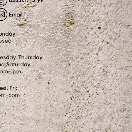
02351.17 12 99
Email
onday:
losed
uesday, Thursday
nd Saturday:
0am-1pm
d, Fri:
pm-6pm