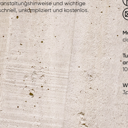
eranstaltungshinweise und wichtige
hnell, unkompliziert und kostenlos.
M
c
T
a
1
We
3