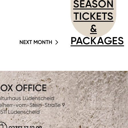
SEASON
TICKETS
&
PACKAGES
NEXT MONTH
OX OFFICE
lturhaus Lüdenscheid
eiherr-vom-Stein-Straße 9
511 Lüdenscheid