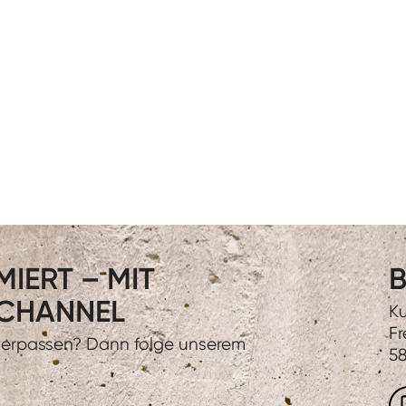
IERT – MIT
B
CHANNEL
Ku
Fr
 verpassen? Dann folge unserem
58