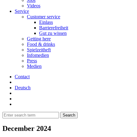
Jobs
Videos
Service
Customer service
Einlass
Barrierefreiheit
Gut zu wissen
Getting here
Food & drinks
Spielzeitheft
Infomedien
Press
Medien
Contact
Deutsch
December 2024