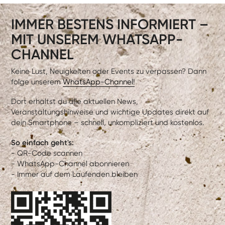
IMMER BESTENS INFORMIERT –
MIT UNSEREM WHATSAPP-
CHANNEL
Keine Lust, Neuigkeiten oder Events zu verpassen? Dann
folge unserem
WhatsApp-Channel!
Dort erhältst du alle aktuellen News,
Veranstaltungshinweise und wichtige Updates direkt auf
dein Smartphone – schnell, unkompliziert und kostenlos.
So einfach geht's:
- QR-Code scannen
- WhatsApp-Channel abonnieren
- Immer auf dem Laufenden bleiben