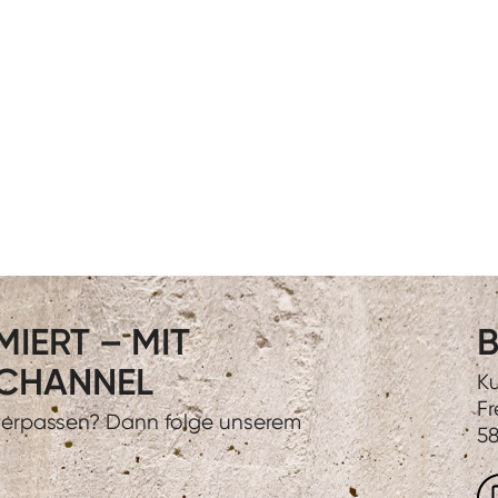
IERT – MIT
B
CHANNEL
Ku
Fr
 verpassen? Dann folge unserem
58