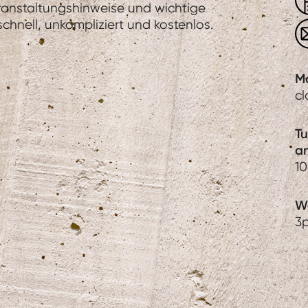
eranstaltungshinweise und wichtige
hnell, unkompliziert und kostenlos.
M
c
T
a
1
We
3