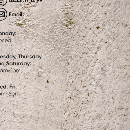
02351.17 12 99
Email
onday:
losed
uesday, Thursday
nd Saturday:
0am-1pm
d, Fri:
pm-6pm