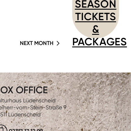
SEASON
TICKETS
&
PACKAGES
NEXT MONTH
OX OFFICE
lturhaus Lüdenscheid
eiherr-vom-Stein-Straße 9
511 Lüdenscheid