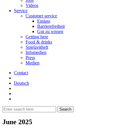
Jobs
Videos
Service
Customer service
Einlass
Barrierefreiheit
Gut zu wissen
Getting here
Food & drinks
Spielzeitheft
Infomedien
Press
Medien
Contact
Deutsch
June 2025