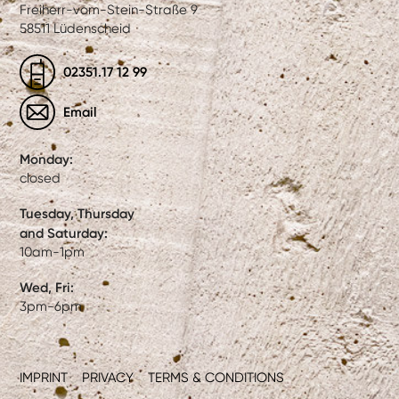
Freiherr-vom-Stein-Straße 9
58511 Lüdenscheid
02351.17 12 99
Email
Monday:
closed
Tuesday, Thursday
and Saturday:
10am-1pm
Wed, Fri:
3pm-6pm
IMPRINT
PRIVACY
TERMS & CONDITIONS