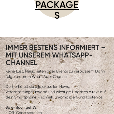
PACKAGE
S
IMMER BESTENS INFORMIERT –
MIT UNSEREM WHATSAPP-
CHANNEL
Keine Lust, Neuigkeiten oder Events zu verpassen? Dann
folge unserem
WhatsApp-Channel!
Dort erhältst du alle aktuellen News,
Veranstaltungshinweise und wichtige Updates direkt auf
dein Smartphone – schnell, unkompliziert und kostenlos.
So einfach geht's:
- QR-Code scannen