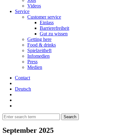
Jobs
Videos
Service
Customer service
Einlass
Barrierefreiheit
Gut zu wissen
Getting here
Food & drinks
Spielzeitheft
Infomedien
Press
Medien
Contact
Deutsch
September 2025