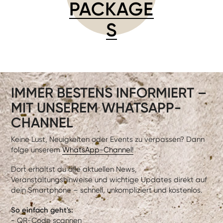
PACKAGE
S
IMMER BESTENS INFORMIERT –
MIT UNSEREM WHATSAPP-
CHANNEL
Keine Lust, Neuigkeiten oder Events zu verpassen? Dann
folge unserem
WhatsApp-Channel!
Dort erhältst du alle aktuellen News,
Veranstaltungshinweise und wichtige Updates direkt auf
dein Smartphone – schnell, unkompliziert und kostenlos.
So einfach geht's:
- QR-Code scannen