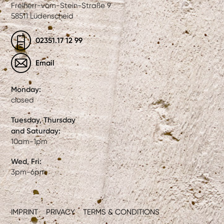
Freiherr-vom-Stein-Straße 9
58511 Lüdenscheid
02351.17 12 99
Email
Monday:
closed
Tuesday, Thursday
and Saturday:
10am-1pm
Wed, Fri:
3pm-6pm
IMPRINT
PRIVACY
TERMS & CONDITIONS