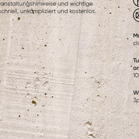
eranstaltungshinweise und wichtige
hnell, unkompliziert und kostenlos.
M
c
T
a
1
We
3