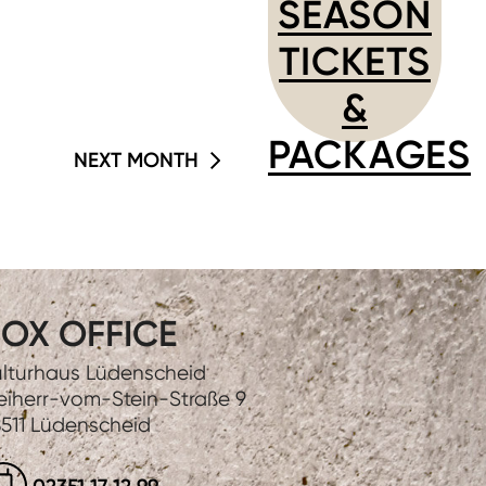
SEASON
TICKETS
&
PACKAGES
NEXT MONTH
OX OFFICE
lturhaus Lüdenscheid
eiherr-vom-Stein-Straße 9
511 Lüdenscheid