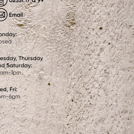
02351.17 12 99
Email
onday:
losed
uesday, Thursday
nd Saturday:
0am-1pm
d, Fri:
pm-6pm