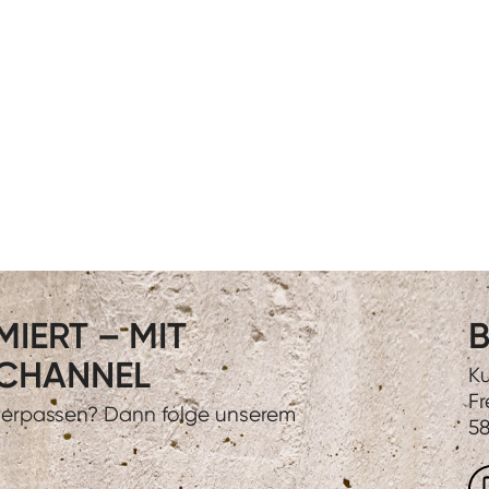
IERT – MIT
B
CHANNEL
Ku
Fr
 verpassen? Dann folge unserem
58