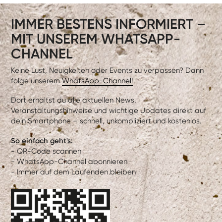
IMMER BESTENS INFORMIERT –
MIT UNSEREM WHATSAPP-
CHANNEL
Keine Lust, Neuigkeiten oder Events zu verpassen? Dann
folge unserem
WhatsApp-Channel!
Dort erhältst du alle aktuellen News,
Veranstaltungshinweise und wichtige Updates direkt auf
dein Smartphone – schnell, unkompliziert und kostenlos.
So einfach geht's:
- QR-Code scannen
- WhatsApp-Channel abonnieren
- Immer auf dem Laufenden bleiben