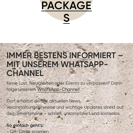
PACKAGE
S
IMMER BESTENS INFORMIERT –
MIT UNSEREM WHATSAPP-
CHANNEL
Keine Lust, Neuigkeiten oder Events zu verpassen? Dann
folge unserem
WhatsApp-Channel!
Dort erhältst du alle aktuellen News,
Veranstaltungshinweise und wichtige Updates direkt auf
dein Smartphone – schnell, unkompliziert und kostenlos.
So einfach geht's:
- QR-Code scannen