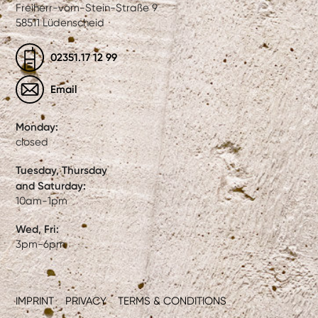
Freiherr-vom-Stein-Straße 9
58511 Lüdenscheid
02351.17 12 99
Email
Monday:
closed
Tuesday, Thursday
and Saturday:
10am-1pm
Wed, Fri:
3pm-6pm
IMPRINT
PRIVACY
TERMS & CONDITIONS