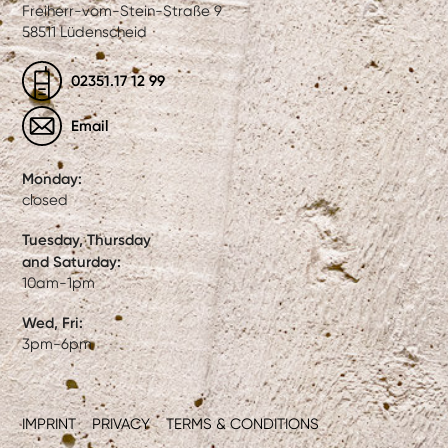
Freiherr-vom-Stein-Straße 9
58511 Lüdenscheid
02351.17 12 99
Email
Monday:
closed
Tuesday, Thursday
and Saturday:
10am-1pm
Wed, Fri:
3pm-6pm
IMPRINT
PRIVACY
TERMS & CONDITIONS