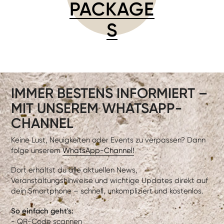
PACKAGE
S
IMMER BESTENS INFORMIERT –
MIT UNSEREM WHATSAPP-
CHANNEL
Keine Lust, Neuigkeiten oder Events zu verpassen? Dann
folge unserem
WhatsApp-Channel!
Dort erhältst du alle aktuellen News,
Veranstaltungshinweise und wichtige Updates direkt auf
dein Smartphone – schnell, unkompliziert und kostenlos.
So einfach geht's:
- QR-Code scannen