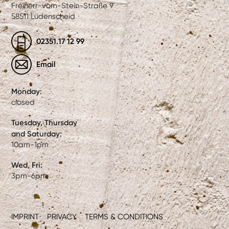
Freiherr-vom-Stein-Straße 9
58511 Lüdenscheid
02351.17 12 99
Email
Monday:
closed
Tuesday, Thursday
and Saturday:
10am-1pm
Wed, Fri:
3pm-6pm
IMPRINT
PRIVACY
TERMS & CONDITIONS