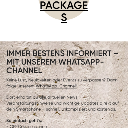
PACKAGE
S
IMMER BESTENS INFORMIERT –
MIT UNSEREM WHATSAPP-
CHANNEL
Keine Lust, Neuigkeiten oder Events zu verpassen? Dann
folge unserem
WhatsApp-Channel!
Dort erhältst du alle aktuellen News,
Veranstaltungshinweise und wichtige Updates direkt auf
dein Smartphone – schnell, unkompliziert und kostenlos.
So einfach geht's:
- QR-Code scannen