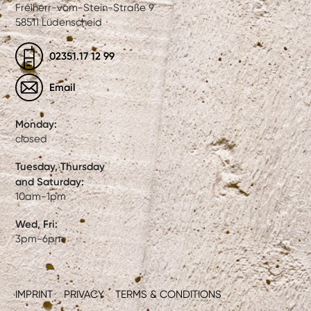
Freiherr-vom-Stein-Straße 9
58511 Lüdenscheid
02351.17 12 99
Email
Monday:
closed
Tuesday, Thursday
and Saturday:
10am-1pm
Wed, Fri:
3pm-6pm
IMPRINT
PRIVACY
TERMS & CONDITIONS