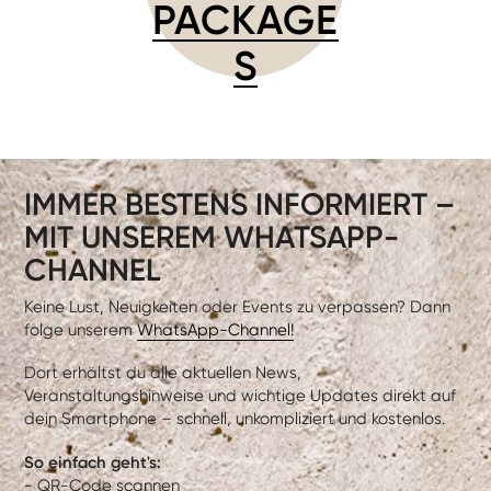
PACKAGE
S
IMMER BESTENS INFORMIERT –
MIT UNSEREM WHATSAPP-
CHANNEL
Keine Lust, Neuigkeiten oder Events zu verpassen? Dann
folge unserem
WhatsApp-Channel!
Dort erhältst du alle aktuellen News,
Veranstaltungshinweise und wichtige Updates direkt auf
dein Smartphone – schnell, unkompliziert und kostenlos.
So einfach geht's:
- QR-Code scannen