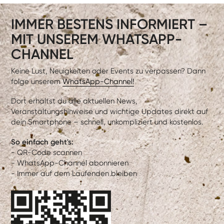
IMMER BESTENS INFORMIERT –
MIT UNSEREM WHATSAPP-
CHANNEL
Keine Lust, Neuigkeiten oder Events zu verpassen? Dann
folge unserem
WhatsApp-Channel!
Dort erhältst du alle aktuellen News,
Veranstaltungshinweise und wichtige Updates direkt auf
dein Smartphone – schnell, unkompliziert und kostenlos.
So einfach geht's:
- QR-Code scannen
- WhatsApp-Channel abonnieren
- Immer auf dem Laufenden bleiben