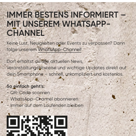
IMMER BESTENS INFORMIERT –
MIT UNSEREM WHATSAPP-
CHANNEL
Keine Lust, Neuigkeiten oder Events zu verpassen? Dann
folge unserem
WhatsApp-Channel!
Dort erhältst du alle aktuellen News,
Veranstaltungshinweise und wichtige Updates direkt auf
dein Smartphone – schnell, unkompliziert und kostenlos.
So einfach geht's:
- QR-Code scannen
- WhatsApp-Channel abonnieren
- Immer auf dem Laufenden bleiben