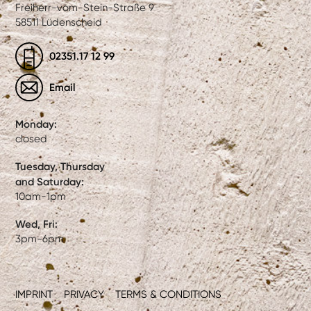
Freiherr-vom-Stein-Straße 9
58511 Lüdenscheid
02351.17 12 99
Email
Monday:
closed
Tuesday, Thursday
and Saturday:
10am-1pm
Wed, Fri:
3pm-6pm
IMPRINT
PRIVACY
TERMS & CONDITIONS