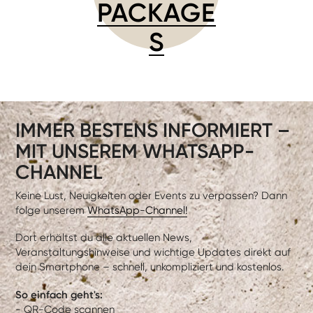
PACKAGE
S
IMMER BESTENS INFORMIERT –
MIT UNSEREM WHATSAPP-
CHANNEL
Keine Lust, Neuigkeiten oder Events zu verpassen? Dann
folge unserem
WhatsApp-Channel!
Dort erhältst du alle aktuellen News,
Veranstaltungshinweise und wichtige Updates direkt auf
dein Smartphone – schnell, unkompliziert und kostenlos.
So einfach geht's:
- QR-Code scannen