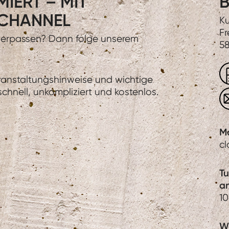
IERT – MIT
B
CHANNEL
Ku
Fr
 verpassen? Dann folge unserem
58
eranstaltungshinweise und wichtige
hnell, unkompliziert und kostenlos.
M
c
T
a
1
We