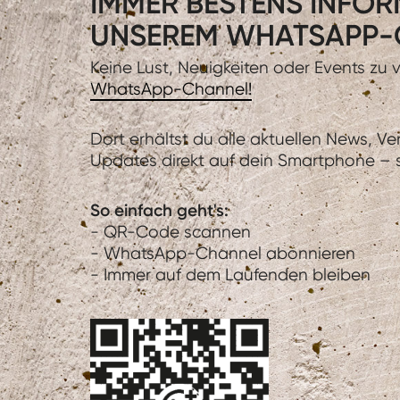
IMMER BESTENS INFORM
UNSEREM WHATSAPP-
Keine Lust, Neuigkeiten oder Events zu
WhatsApp-Channel!
Dort erhältst du alle aktuellen News, V
Updates direkt auf dein Smartphone – sc
So einfach geht's:
- QR-Code scannen
- WhatsApp-Channel abonnieren
- Immer auf dem Laufenden bleiben