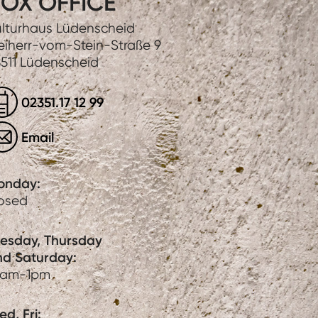
OX OFFICE
lturhaus Lüdenscheid
eiherr-vom-Stein-Straße 9
511 Lüdenscheid
02351.17 12 99
Email
onday:
losed
uesday, Thursday
nd Saturday:
0am-1pm
d, Fri: