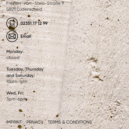
Freiherr-vom-Stein-Straße 9
58511 Lüdenscheid
02351.17 12 99
Email
Monday:
closed
Tuesday, Thursday
and Saturday:
10am-1pm
Wed, Fri:
3pm-6pm
IMPRINT
PRIVACY
TERMS & CONDITIONS