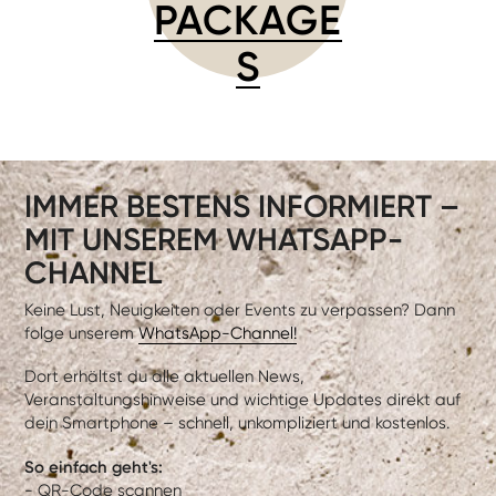
PACKAGE
S
IMMER BESTENS INFORMIERT –
MIT UNSEREM WHATSAPP-
CHANNEL
Keine Lust, Neuigkeiten oder Events zu verpassen? Dann
folge unserem
WhatsApp-Channel!
Dort erhältst du alle aktuellen News,
Veranstaltungshinweise und wichtige Updates direkt auf
dein Smartphone – schnell, unkompliziert und kostenlos.
So einfach geht's:
- QR-Code scannen