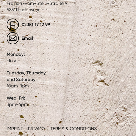
Freiherr-vom-Stein-Straße 9
58511 Lüdenscheid
02351.17 12 99
Email
Monday:
closed
Tuesday, Thursday
and Saturday:
10am-1pm
Wed, Fri:
3pm-6pm
IMPRINT
PRIVACY
TERMS & CONDITIONS