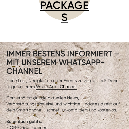
PACKAGE
S
IMMER BESTENS INFORMIERT –
MIT UNSEREM WHATSAPP-
CHANNEL
Keine Lust, Neuigkeiten oder Events zu verpassen? Dann
folge unserem
WhatsApp-Channel!
Dort erhältst du alle aktuellen News,
Veranstaltungshinweise und wichtige Updates direkt auf
dein Smartphone – schnell, unkompliziert und kostenlos.
So einfach geht's:
- QR-Code scannen