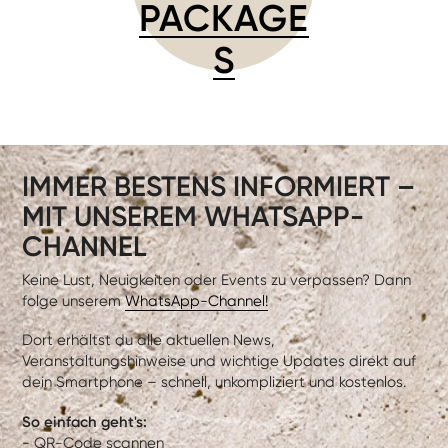
PACKAGE
S
IMMER BESTENS INFORMIERT –
MIT UNSEREM WHATSAPP-
CHANNEL
Keine Lust, Neuigkeiten oder Events zu verpassen? Dann
folge unserem
WhatsApp-Channel!
Dort erhältst du alle aktuellen News,
Veranstaltungshinweise und wichtige Updates direkt auf
dein Smartphone – schnell, unkompliziert und kostenlos.
So einfach geht's:
- QR-Code scannen