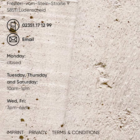
Freiherr-vom-Stein-Straße 9
58511 Lüdenscheid
02351.17 12 99
Email
Monday:
closed
Tuesday, Thursday
and Saturday:
10am-1pm
Wed, Fri:
3pm-6pm
IMPRINT
PRIVACY
TERMS & CONDITIONS