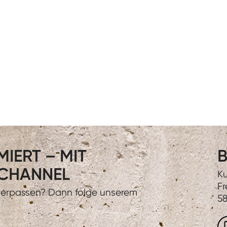
IERT – MIT
B
CHANNEL
Ku
Fr
 verpassen? Dann folge unserem
58