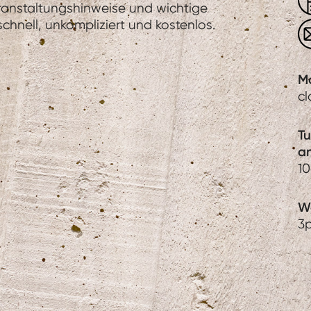
eranstaltungshinweise und wichtige
hnell, unkompliziert und kostenlos.
M
c
T
a
1
We
3