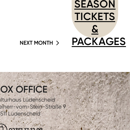
SEASON
TICKETS
&
PACKAGES
NEXT MONTH
OX OFFICE
lturhaus Lüdenscheid
eiherr-vom-Stein-Straße 9
511 Lüdenscheid