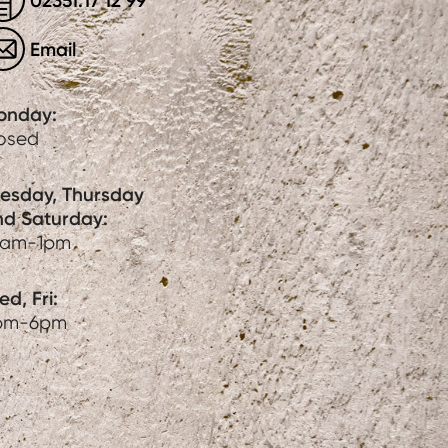
02351.17 12 99
Email
onday:
losed
uesday, Thursday
nd Saturday:
0am-1pm
d, Fri:
pm-6pm