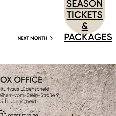
SEASON
TICKETS
&
PACKAGES
NEXT MONTH
OX OFFICE
lturhaus Lüdenscheid
eiherr-vom-Stein-Straße 9
511 Lüdenscheid