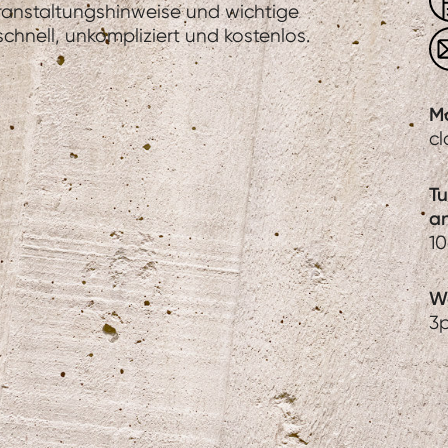
eranstaltungshinweise und wichtige
hnell, unkompliziert und kostenlos.
M
c
T
a
1
We
3