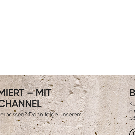
IERT – MIT
B
CHANNEL
Ku
Fr
 verpassen? Dann folge unserem
58