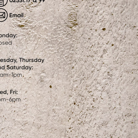
02351.17 12 99
Email
onday:
losed
uesday, Thursday
nd Saturday:
0am-1pm
d, Fri:
pm-6pm