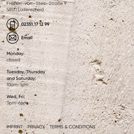
Freiherr-vom-Stein-Straße 9
58511 Lüdenscheid
02351.17 12 99
Email
Monday:
closed
Tuesday, Thursday
and Saturday:
10am-1pm
Wed, Fri:
3pm-6pm
IMPRINT
PRIVACY
TERMS & CONDITIONS