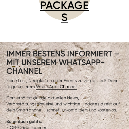
PACKAGE
S
IMMER BESTENS INFORMIERT –
MIT UNSEREM WHATSAPP-
CHANNEL
Keine Lust, Neuigkeiten oder Events zu verpassen? Dann
folge unserem
WhatsApp-Channel!
Dort erhältst du alle aktuellen News,
Veranstaltungshinweise und wichtige Updates direkt auf
dein Smartphone – schnell, unkompliziert und kostenlos.
So einfach geht's:
- QR-Code scannen