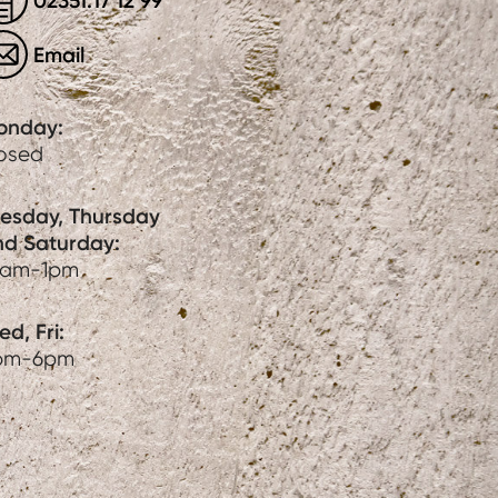
02351.17 12 99
Email
onday:
losed
uesday, Thursday
nd Saturday:
0am-1pm
d, Fri:
pm-6pm