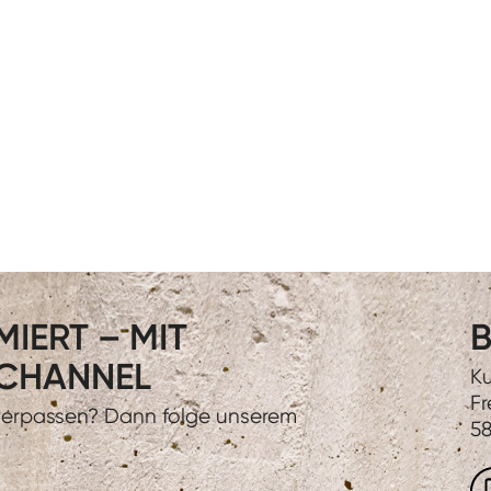
IERT – MIT
B
CHANNEL
Ku
Fr
 verpassen? Dann folge unserem
58