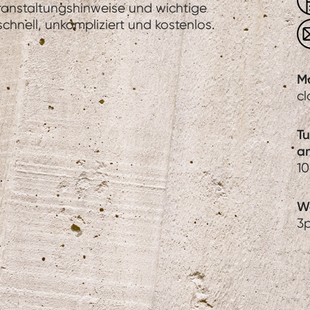
eranstaltungshinweise und wichtige
hnell, unkompliziert und kostenlos.
M
c
T
a
1
We
3