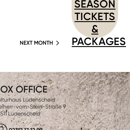
SEASON
TICKETS
&
PACKAGES
NEXT MONTH
OX OFFICE
lturhaus Lüdenscheid
eiherr-vom-Stein-Straße 9
511 Lüdenscheid