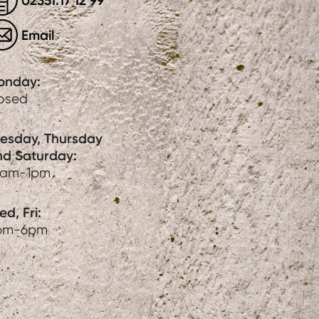
02351.17 12 99
Email
onday:
losed
uesday, Thursday
nd Saturday:
0am-1pm
d, Fri:
pm-6pm