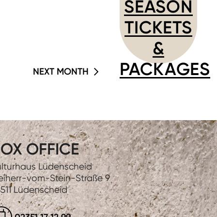
SEASON
TICKETS
&
PACKAGES
NEXT MONTH
OX OFFICE
lturhaus Lüdenscheid
eiherr-vom-Stein-Straße 9
511 Lüdenscheid