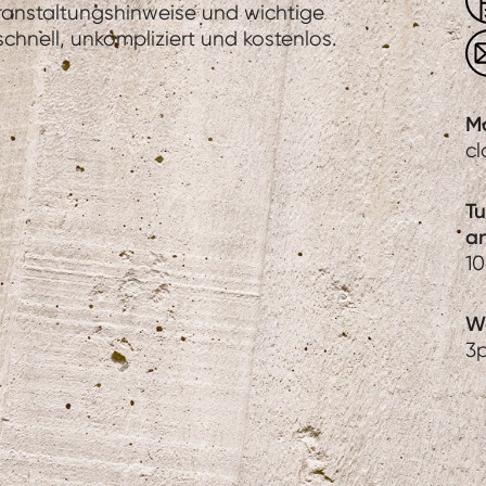
eranstaltungshinweise und wichtige
hnell, unkompliziert und kostenlos.
M
c
T
a
1
We
3