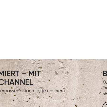
IERT – MIT
B
CHANNEL
Ku
Fr
 verpassen? Dann folge unserem
58