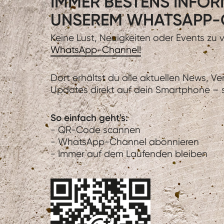
IMMER BESTENS INFORM
UNSEREM WHATSAPP-
Keine Lust, Neuigkeiten oder Events zu
WhatsApp-Channel!
Dort erhältst du alle aktuellen News, V
Updates direkt auf dein Smartphone – sc
So einfach geht's:
- QR-Code scannen
- WhatsApp-Channel abonnieren
- Immer auf dem Laufenden bleiben