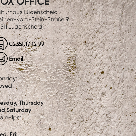
OX OFFICE
lturhaus Lüdenscheid
eiherr-vom-Stein-Straße 9
511 Lüdenscheid
02351.17 12 99
Email
onday:
losed
uesday, Thursday
nd Saturday:
0am-1pm
d, Fri: