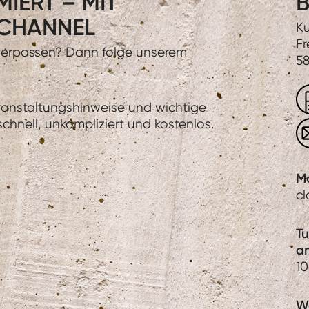
IERT – MIT
B
CHANNEL
Ku
Fr
 verpassen? Dann folge unserem
58
eranstaltungshinweise und wichtige
hnell, unkompliziert und kostenlos.
M
c
T
a
1
We