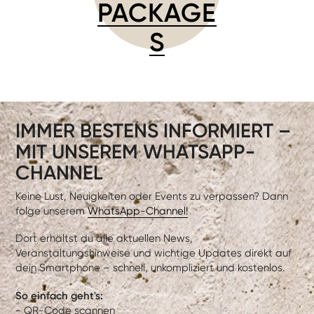
PACKAGE
S
IMMER BESTENS INFORMIERT –
MIT UNSEREM WHATSAPP-
CHANNEL
Keine Lust, Neuigkeiten oder Events zu verpassen? Dann
folge unserem
WhatsApp-Channel!
Dort erhältst du alle aktuellen News,
Veranstaltungshinweise und wichtige Updates direkt auf
dein Smartphone – schnell, unkompliziert und kostenlos.
So einfach geht's:
- QR-Code scannen