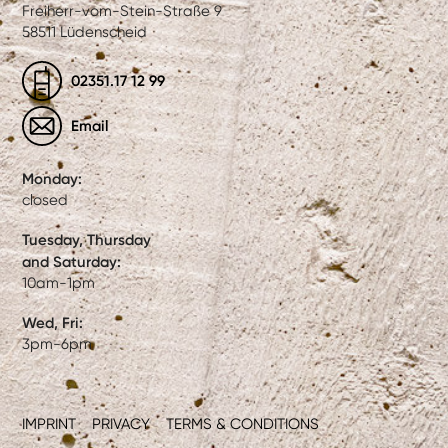
Freiherr-vom-Stein-Straße 9
58511 Lüdenscheid
02351.17 12 99
Email
Monday:
closed
Tuesday, Thursday
and Saturday:
10am-1pm
Wed, Fri:
3pm-6pm
IMPRINT
PRIVACY
TERMS & CONDITIONS