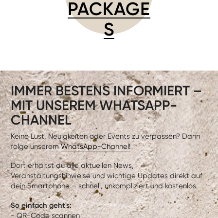
PACKAGE
S
IMMER BESTENS INFORMIERT –
MIT UNSEREM WHATSAPP-
CHANNEL
Keine Lust, Neuigkeiten oder Events zu verpassen? Dann
folge unserem
WhatsApp-Channel!
Dort erhältst du alle aktuellen News,
Veranstaltungshinweise und wichtige Updates direkt auf
dein Smartphone – schnell, unkompliziert und kostenlos.
So einfach geht's:
- QR-Code scannen