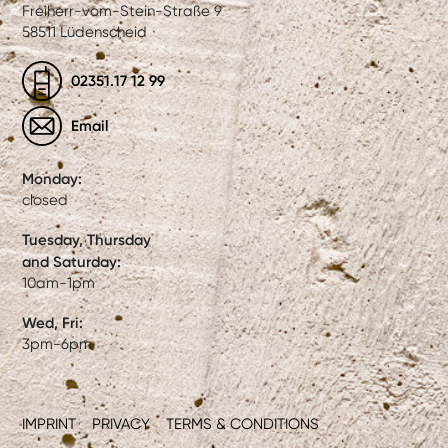
Freiherr-vom-Stein-Straße 9
58511 Lüdenscheid
02351.17 12 99
Email
Monday:
closed
Tuesday, Thursday
and Saturday:
10am-1pm
Wed, Fri:
3pm-6pm
IMPRINT
PRIVACY
TERMS & CONDITIONS