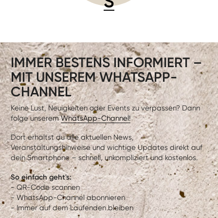
S
IMMER BESTENS INFORMIERT –
MIT UNSEREM WHATSAPP-
CHANNEL
Keine Lust, Neuigkeiten oder Events zu verpassen? Dann
folge unserem
WhatsApp-Channel!
Dort erhältst du alle aktuellen News,
Veranstaltungshinweise und wichtige Updates direkt auf
dein Smartphone – schnell, unkompliziert und kostenlos.
So einfach geht's:
- QR-Code scannen
- WhatsApp-Channel abonnieren
- Immer auf dem Laufenden bleiben