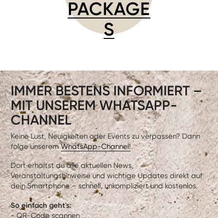
PACKAGE
S
IMMER BESTENS INFORMIERT –
MIT UNSEREM WHATSAPP-
CHANNEL
Keine Lust, Neuigkeiten oder Events zu verpassen? Dann
folge unserem
WhatsApp-Channel!
Dort erhältst du alle aktuellen News,
Veranstaltungshinweise und wichtige Updates direkt auf
dein Smartphone – schnell, unkompliziert und kostenlos.
So einfach geht's:
- QR-Code scannen