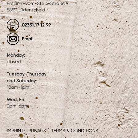
Freiherr-vom-Stein-Straße 9
58511 Lüdenscheid
02351.17 12 99
Email
Monday:
closed
Tuesday, Thursday
and Saturday:
10am-1pm
Wed, Fri:
3pm-6pm
IMPRINT
PRIVACY
TERMS & CONDITIONS