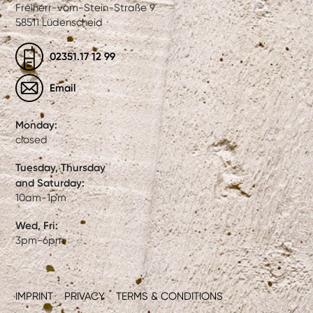
Freiherr-vom-Stein-Straße 9
58511 Lüdenscheid
02351.17 12 99
Email
Monday:
closed
Tuesday, Thursday
and Saturday:
10am-1pm
Wed, Fri:
3pm-6pm
IMPRINT
PRIVACY
TERMS & CONDITIONS