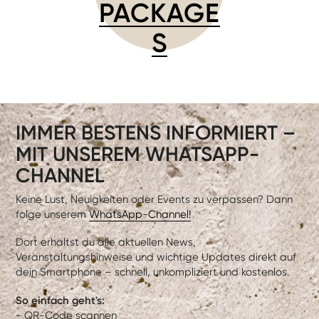
PACKAGE
S
IMMER BESTENS INFORMIERT –
MIT UNSEREM WHATSAPP-
CHANNEL
Keine Lust, Neuigkeiten oder Events zu verpassen? Dann
folge unserem
WhatsApp-Channel!
Dort erhältst du alle aktuellen News,
Veranstaltungshinweise und wichtige Updates direkt auf
dein Smartphone – schnell, unkompliziert und kostenlos.
So einfach geht's:
- QR-Code scannen