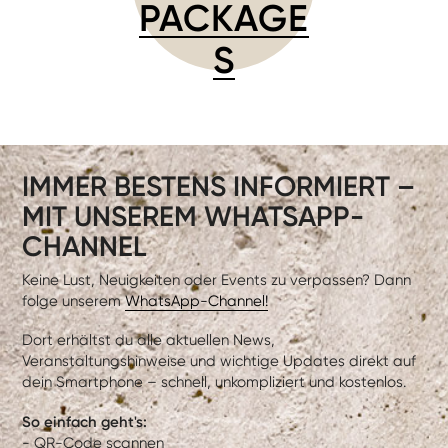
PACKAGE
S
IMMER BESTENS INFORMIERT –
MIT UNSEREM WHATSAPP-
CHANNEL
Keine Lust, Neuigkeiten oder Events zu verpassen? Dann
folge unserem
WhatsApp-Channel!
Dort erhältst du alle aktuellen News,
Veranstaltungshinweise und wichtige Updates direkt auf
dein Smartphone – schnell, unkompliziert und kostenlos.
So einfach geht's:
- QR-Code scannen