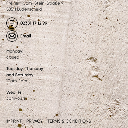
Freiherr-vom-Stein-Straße 9
58511 Lüdenscheid
02351.17 12 99
Email
Monday:
closed
Tuesday, Thursday
and Saturday:
10am-1pm
Wed, Fri:
3pm-6pm
IMPRINT
PRIVACY
TERMS & CONDITIONS