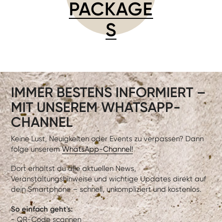
PACKAGE
S
IMMER BESTENS INFORMIERT –
MIT UNSEREM WHATSAPP-
CHANNEL
Keine Lust, Neuigkeiten oder Events zu verpassen? Dann
folge unserem
WhatsApp-Channel!
Dort erhältst du alle aktuellen News,
Veranstaltungshinweise und wichtige Updates direkt auf
dein Smartphone – schnell, unkompliziert und kostenlos.
So einfach geht's:
- QR-Code scannen