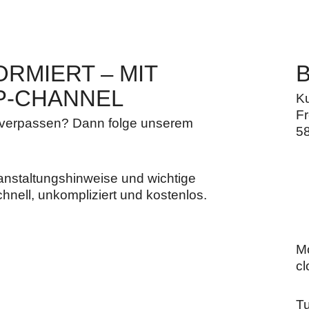
RMIERT – MIT
P-CHANNEL
K
Fr
u verpassen? Dann folge unserem
5
ranstaltungshinweise und wichtige
hnell, unkompliziert und kostenlos.
M
cl
T