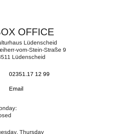
BOX OFFICE
ulturhaus Lüdenscheid
eiherr-vom-Stein-Straße 9
8511 Lüdenscheid
02351.17 12 99
Email
onday:
osed
uesday, Thursday