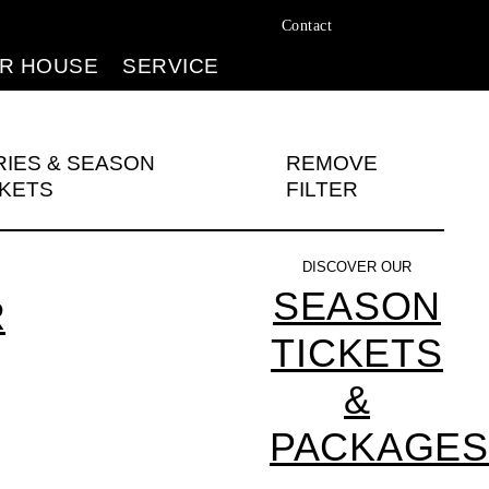
Contact
R HOUSE
SERVICE
RIES & SEASON
REMOVE
CKETS
FILTER
DISCOVER OUR
SEASON
R
TICKETS
&
PACKAGES