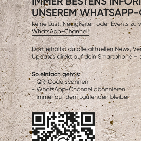
IMMER BESTENS INFORM
UNSEREM WHATSAPP-
Keine Lust, Neuigkeiten oder Events zu
WhatsApp-Channel!
Dort erhältst du alle aktuellen News, V
Updates direkt auf dein Smartphone – sc
So einfach geht's:
- QR-Code scannen
- WhatsApp-Channel abonnieren
- Immer auf dem Laufenden bleiben