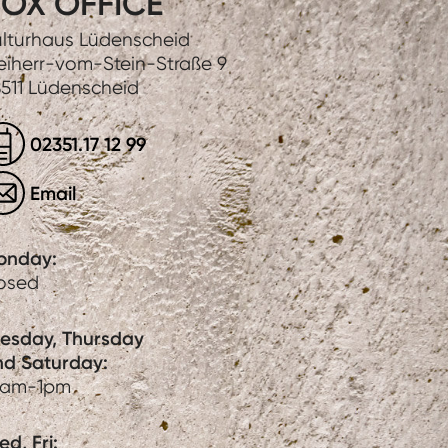
OX OFFICE
lturhaus Lüdenscheid
eiherr-vom-Stein-Straße 9
511 Lüdenscheid
02351.17 12 99
Email
onday:
losed
uesday, Thursday
nd Saturday:
0am-1pm
d, Fri: