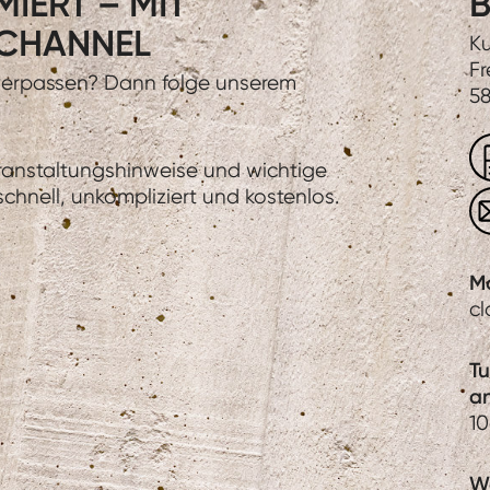
IERT – MIT
B
CHANNEL
Ku
Fr
 verpassen? Dann folge unserem
58
eranstaltungshinweise und wichtige
hnell, unkompliziert und kostenlos.
M
c
T
a
1
We