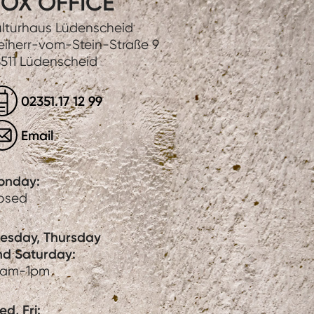
OX OFFICE
lturhaus Lüdenscheid
eiherr-vom-Stein-Straße 9
511 Lüdenscheid
02351.17 12 99
Email
onday:
losed
uesday, Thursday
nd Saturday:
0am-1pm
d, Fri: