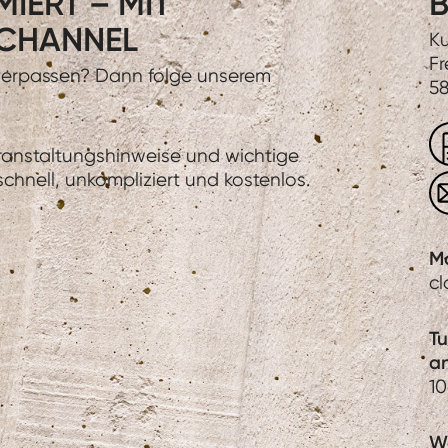
IERT – MIT
B
CHANNEL
Ku
Fr
 verpassen? Dann folge unserem
58
eranstaltungshinweise und wichtige
hnell, unkompliziert und kostenlos.
M
c
T
a
1
We