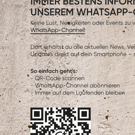
IMMER BESTENS INFORM
UNSEREM WHATSAPP-
Keine Lust, Neuigkeiten oder Events zu
WhatsApp-Channel!
Dort erhältst du alle aktuellen News, V
Updates direkt auf dein Smartphone – sc
So einfach geht's:
- QR-Code scannen
- WhatsApp-Channel abonnieren
- Immer auf dem Laufenden bleiben