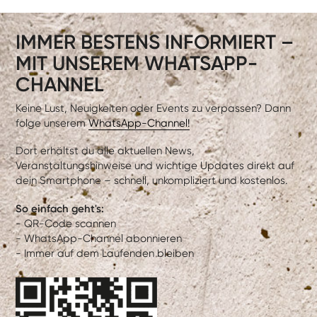
IMMER BESTENS INFORMIERT –
MIT UNSEREM WHATSAPP-
CHANNEL
Keine Lust, Neuigkeiten oder Events zu verpassen? Dann
folge unserem
WhatsApp-Channel!
Dort erhältst du alle aktuellen News,
Veranstaltungshinweise und wichtige Updates direkt auf
dein Smartphone – schnell, unkompliziert und kostenlos.
So einfach geht's:
- QR-Code scannen
- WhatsApp-Channel abonnieren
- Immer auf dem Laufenden bleiben