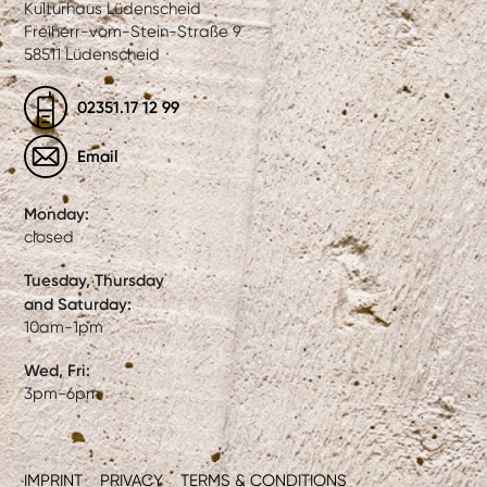
Kulturhaus Lüdenscheid
Freiherr-vom-Stein-Straße 9
58511 Lüdenscheid
02351.17 12 99
Email
Monday:
closed
Tuesday, Thursday
and Saturday:
10am-1pm
Wed, Fri:
3pm-6pm
IMPRINT
PRIVACY
TERMS & CONDITIONS