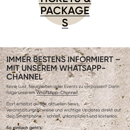
PACKAGE
S
IMMER BESTENS INFORMIERT –
MIT UNSEREM WHATSAPP-
CHANNEL
Keine Lust, Neuigkeiten oder Events zu verpassen? Dann
folge unserem
WhatsApp-Channel!
Dort erhältst du alle aktuellen News,
Veranstaltungshinweise und wichtige Updates direkt auf
dein Smartphone – schnell, unkompliziert und kostenlos.
So einfach geht's: