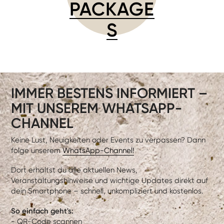
PACKAGE
S
IMMER BESTENS INFORMIERT –
MIT UNSEREM WHATSAPP-
CHANNEL
Keine Lust, Neuigkeiten oder Events zu verpassen? Dann
folge unserem
WhatsApp-Channel!
Dort erhältst du alle aktuellen News,
Veranstaltungshinweise und wichtige Updates direkt auf
dein Smartphone – schnell, unkompliziert und kostenlos.
So einfach geht's:
- QR-Code scannen