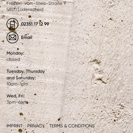
Freiherr-vom-Stein-Straße 9
58511 Lüdenscheid
02351.17 12 99
Email
Monday:
closed
Tuesday, Thursday
and Saturday:
10am-1pm
Wed, Fri:
3pm-6pm
IMPRINT
PRIVACY
TERMS & CONDITIONS