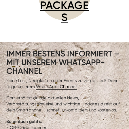
PACKAGE
S
IMMER BESTENS INFORMIERT –
MIT UNSEREM WHATSAPP-
CHANNEL
Keine Lust, Neuigkeiten oder Events zu verpassen? Dann
folge unserem
WhatsApp-Channel!
Dort erhältst du alle aktuellen News,
Veranstaltungshinweise und wichtige Updates direkt auf
dein Smartphone – schnell, unkompliziert und kostenlos.
So einfach geht's:
- QR-Code scannen