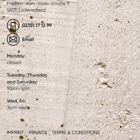
Freiherr-vom-Stein-Straße 9
58511 Lüdenscheid
02351.17 12 99
Email
Monday:
closed
Tuesday, Thursday
and Saturday:
10am-1pm
Wed, Fri:
3pm-6pm
IMPRINT
PRIVACY
TERMS & CONDITIONS