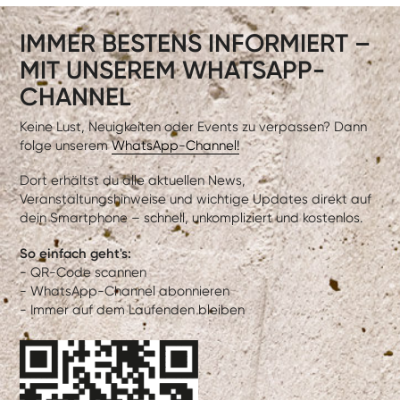
IMMER BESTENS INFORMIERT –
MIT UNSEREM WHATSAPP-
CHANNEL
Keine Lust, Neuigkeiten oder Events zu verpassen? Dann
folge unserem
WhatsApp-Channel!
Dort erhältst du alle aktuellen News,
Veranstaltungshinweise und wichtige Updates direkt auf
dein Smartphone – schnell, unkompliziert und kostenlos.
So einfach geht's:
- QR-Code scannen
- WhatsApp-Channel abonnieren
- Immer auf dem Laufenden bleiben