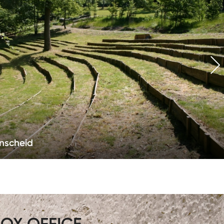
nscheid
OX OFFICE