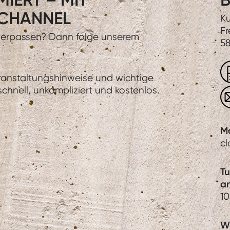
CHANNEL
Ku
Fr
 verpassen? Dann folge unserem
58
eranstaltungshinweise und wichtige
hnell, unkompliziert und kostenlos.
M
c
T
a
1
We