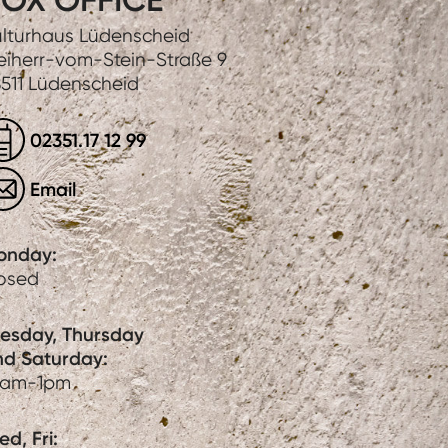
lturhaus Lüdenscheid
eiherr-vom-Stein-Straße 9
511 Lüdenscheid
02351.17 12 99
Email
onday:
losed
uesday, Thursday
nd Saturday:
0am-1pm
d, Fri: