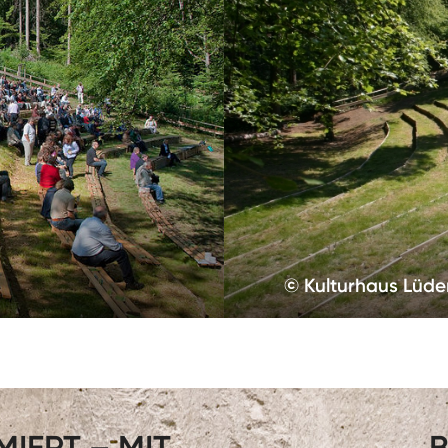
© Kulturhaus Lüde
IERT – MIT
B