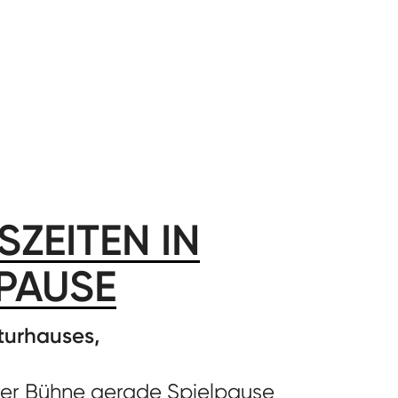
ZEITEN IN
LPAUSE
turhauses,
rer Bühne gerade Spielpause