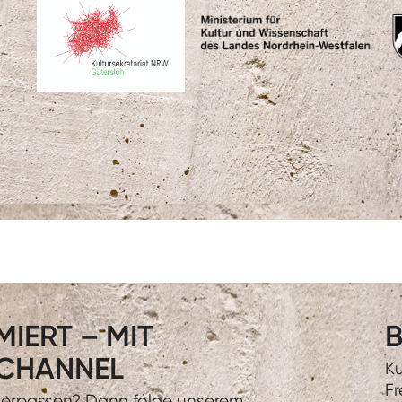
IERT – MIT
B
CHANNEL
Ku
Fr
 verpassen? Dann folge unserem