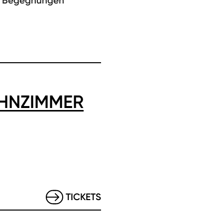
nd Begegnungen
HNZIMMER
TICKETS