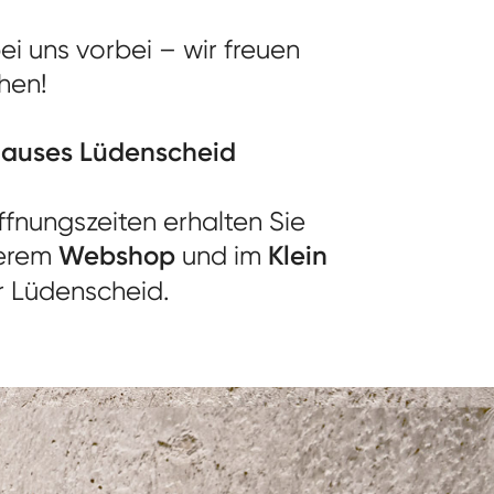
i uns vorbei – wir freuen
ehen!
rhauses Lüdenscheid
fnungszeiten erhalten Sie
serem
Webshop
und im
Klein
r Lüdenscheid.