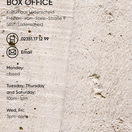
BOX OFFICE
Kulturhaus Lüdenscheid
Freiherr-vom-Stein-Straße 9
58511 Lüdenscheid
02351.17 12 99
Email
Monday:
closed
Tuesday, Thursday
and Saturday:
10am-1pm
Wed, Fri:
3pm-6pm