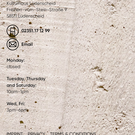
Kulturhaus Lüdenscheid
Freiherr-vom-Stein-Straße 9
58511 Lüdenscheid
02351.17 12 99
Email
Monday:
closed
Tuesday, Thursday
and Saturday:
10am-1pm
Wed, Fri:
3pm-6pm
IMPRINT
PRIVACY
TERMS & CONDITIONS