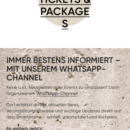
PACKAGE
S
IMMER BESTENS INFORMIERT –
MIT UNSEREM WHATSAPP-
CHANNEL
Keine Lust, Neuigkeiten oder Events zu verpassen? Dann
folge unserem
WhatsApp-Channel!
Dort erhältst du alle aktuellen News,
Veranstaltungshinweise und wichtige Updates direkt auf
dein Smartphone – schnell, unkompliziert und kostenlos.
So einfach geht's: